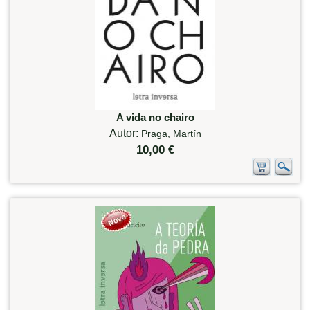
A vida no chairo
Autor:
Praga, Martín
10,00 €