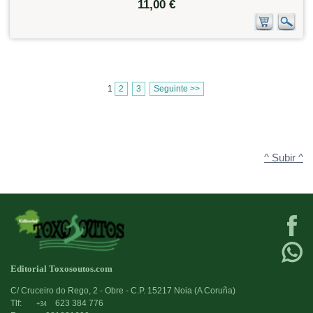
11,00 €
1
2
3
Seguinte >>
^ Subir ^
Editorial Toxosoutos.com
C/ Cruceiro do Rego, 2 - Obre - C.P. 15217 Noia (A Coruña)
Tlf:
623 384 776
+34