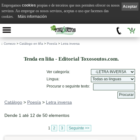
Empregamos
cookies
propias e de terceiros que nos permiten ofrecer os nosos
Aceptar
servizos. Ao empregar os nosos servizos, aceptas o uso que facemos das
cookies.
Máis información
0
::
Comezo
>
Catálogo en liña
>
Poesía
>
Letra inversa
Tenda en liña - Editorial Toxosoutos.com.
Ver categoría:
Lingua:
Procurar o seguinte texto:
Catálogo
>
Poesía
>
Letra inversa
Dende 1 até 12 de 50 elementos
1
2
3
Seguinte >>