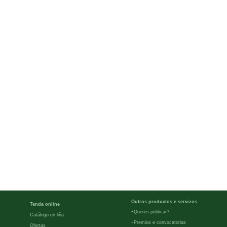
Outros productos e servizos
Tenda online
-
Queres publicar?
Catálogo en liña
-
Premios e convocatorias
Ofertas