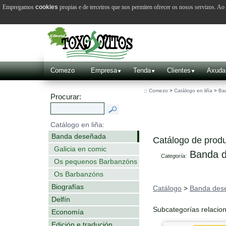
Empregamos
cookies
propias e de terceiros que nos permiten ofrecer os nosos servizos. A
Comezo
Empresa
Tenda
Clientes
Axuda
::
Comezo
>
Catálogo en liña
>
Ba
Procurar:
Catálogo en liña:
Banda deseñada
Catálogo de produ
Galicia en comic
Banda d
Categoría:
Os pequenos Barbanzóns
Os Barbanzóns
Biografías
Catálogo
>
Banda des
Delfín
Subcategorías relacio
Economía
Edición e tradución