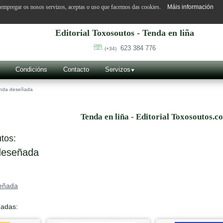
o empregar os nosos servizos, aceptas o uso que facemos das cookies.
Máis información
Editorial Toxosoutos - Tenda en liña
623 384 776
(+34)
Condicións
Contacto
Servizos
nda deseñada
Tenda en liña - Editorial Toxosoutos.c
tos:
eseñada
eñada
nadas: