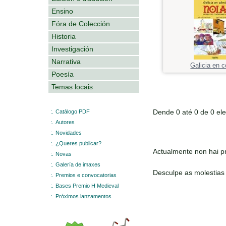
Ensino
Fóra de Colección
Historia
Investigación
Narrativa
Galicia en 
Poesía
Temas locais
Dende 0 até 0 de 0 el
:.
Catálogo PDF
:.
Autores
:.
Novidades
:.
¿Queres publicar?
Actualmente non hai pr
:.
Novas
:.
Galería de imaxes
Desculpe as molestias
:.
Premios e convocatorias
:.
Bases Premio H Medieval
:.
Próximos lanzamentos