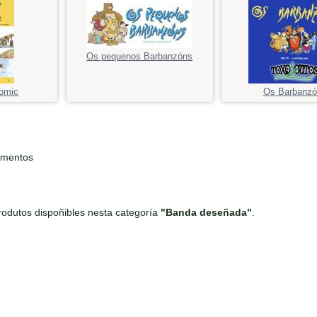
Os pequenos Barbanzóns
comic
Os Barbanzó
ementos
odutos dispoñibles nesta categoría
"Banda deseñada"
.