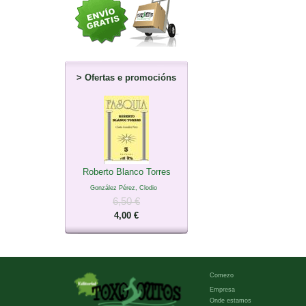
>
Ofertas e promocións
Roberto Blanco Torres
González Pérez, Clodio
6,50 €
4,00 €
Comezo
Empresa
Onde estamos