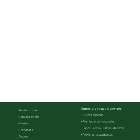
Outros productos e servizos
Tenda online
-
Queres publicar?
Catálogo en liña
-
Premios e convocatorias
Ofertas
-
Bases Premio Historia Medieval
Novedades
-
Próximos lanzamientos
Autores