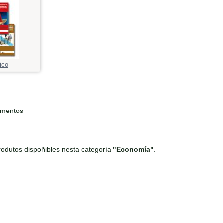
ico
ementos
odutos dispoñibles nesta categoría
"Economía"
.