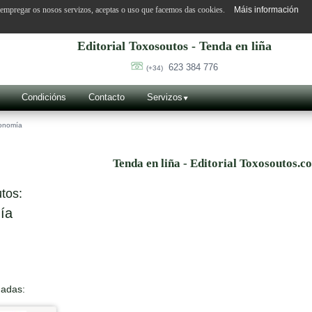
o empregar os nosos servizos, aceptas o uso que facemos das cookies.
Máis información
Editorial Toxosoutos - Tenda en liña
623 384 776
(+34)
Condicións
Contacto
Servizos
onomía
Tenda en liña - Editorial Toxosoutos.c
tos:
ía
nadas: