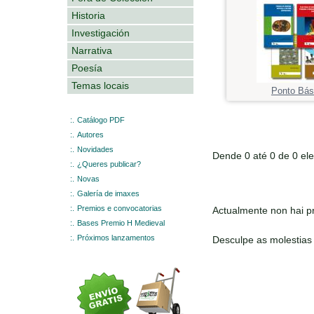
Historia
Investigación
Narrativa
Poesía
Temas locais
Ponto Bás
:.
Catálogo PDF
:.
Autores
:.
Novidades
Dende 0 até 0 de 0 el
:.
¿Queres publicar?
:.
Novas
:.
Galería de imaxes
:.
Premios e convocatorias
Actualmente non hai pr
:.
Bases Premio H Medieval
:.
Próximos lanzamentos
Desculpe as molestias