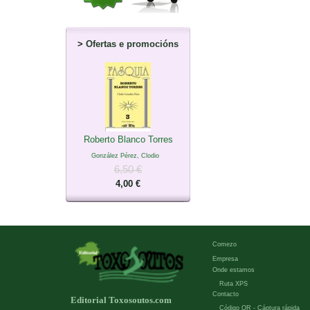
>
Ofertas e promocións
Roberto Blanco Torres
González Pérez, Clodio
6,50 €
4,00 €
Comezo
Empresa
Onde estamos
Ruta XPS
Contacto
Editorial Toxosoutos.com
Código QR - Cáptura rápida