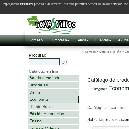
Empregamos
cookies
propias e de terceiros que nos permiten ofrecer os nosos servizos. A
Comezo
Empresa
Tenda
Clientes
Axuda
::
Comezo
>
Catálogo en liña
>
Ec
Procurar:
Catálogo en liña:
Banda deseñada
Catálogo de produ
Biografías
Econom
Categoría:
Delfín
Economía
Ponto Básico
Catálogo
>
Economía
Edición e tradución
Subcategorías relacio
Ensino
Fóra de Colección