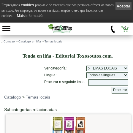
Empregamos
cookies
propias e de terceiros que nos permiten ofrecer os nosos
Aceptar
servizos. Ao empregar os nosos servizos, aceptas o uso que facemos das
cookies.
Máis información
0
::
Comezo
>
Catálogo en liña
>
Temas locais
Tenda en liña - Editorial Toxosoutos.com.
Ver categoría:
Lingua:
Procurar o seguinte texto:
Catálogo
>
Temas locais
Subcategorías relacionadas: