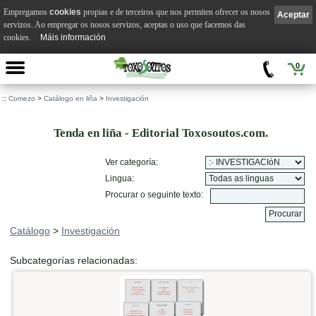
Empregamos
cookies
propias e de terceiros que nos permiten ofrecer os nosos
Aceptar
servizos. Ao empregar os nosos servizos, aceptas o uso que facemos das
cookies.
Máis información
0
::
Comezo
>
Catálogo en liña
>
Investigación
Tenda en liña - Editorial Toxosoutos.com.
Ver categoría:
Lingua:
Procurar o seguinte texto:
Catálogo
>
Investigación
Subcategorías relacionadas: