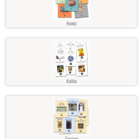
Anais
Keltia
Trivium