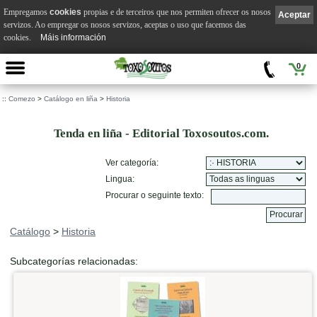
Empregamos
cookies
propias e de terceiros que nos permiten ofrecer os nosos
Aceptar
servizos. Ao empregar os nosos servizos, aceptas o uso que facemos das
cookies.
Máis información
0
::
Comezo
>
Catálogo en liña
>
Historia
Tenda en liña - Editorial Toxosoutos.com.
Ver categoría:
Lingua:
Procurar o seguinte texto:
Catálogo
>
Historia
Subcategorías relacionadas: