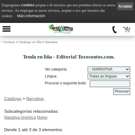
Empregamos
cookies
propias e de terceiros que nos permiten ofrecer os nosos
Aceptar
servizos. Ao empregar os nosos servizos, aceptas o uso que facemos das
cookies.
Máis información
0
::
Comezo
>
Catálogo en liña
>
Narrativa
Tenda en liña - Editorial Toxosoutos.com.
Ver categoría:
Lingua:
Procurar o seguinte texto:
Catálogo
>
Narrativa
Subcategorías relacionadas:
Narrativa histórica
Nume
Dende 1 até 3 de 3 elementos