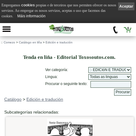
Empregamos
cookies
propias e de terceiros que nos permiten ofrecer os nosos
Aceptar
servizos. Ao empregar os nosos servizos, aceptas o uso que facemos das
cookies.
Máis información
0
::
Comezo
>
Catálogo en liña
>
Edición e tradución
Tenda en liña - Editorial Toxosoutos.com.
Ver categoría:
Lingua:
Procurar o seguinte texto:
Catálogo
>
Edición e tradución
Subcategorías relacionadas: