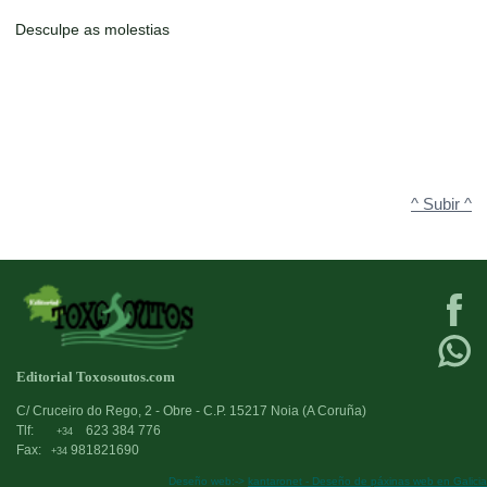
Desculpe as molestias
^ Subir ^
Editorial Toxosoutos.com
C/ Cruceiro do Rego, 2 - Obre - C.P. 15217 Noia (A Coruña)
Tlf:
623 384 776
+34
Fax:
981821690
+34
Deseño web:->
kantaronet - Deseño de páxinas web en Galicia