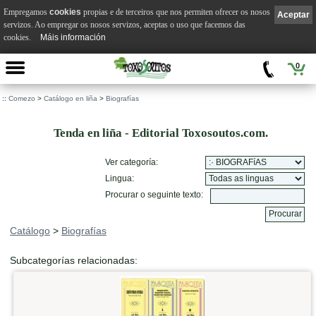
Empregamos
cookies
propias e de terceiros que nos permiten ofrecer os nosos
Aceptar
servizos. Ao empregar os nosos servizos, aceptas o uso que facemos das
cookies.
Máis información
0
::
Comezo
>
Catálogo en liña
>
Biografías
Tenda en liña - Editorial Toxosoutos.com.
Ver categoría:
Lingua:
Procurar o seguinte texto:
Catálogo
>
Biografías
Subcategorías relacionadas: