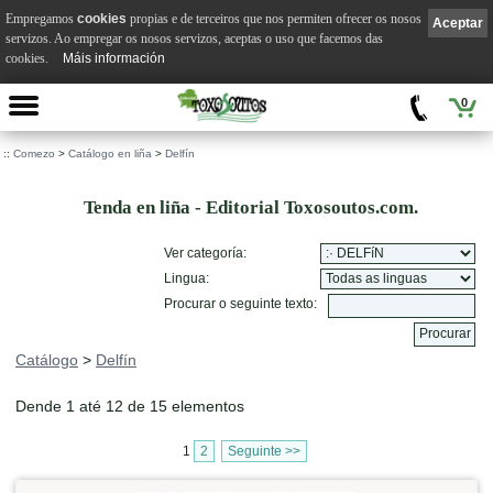
Empregamos
cookies
propias e de terceiros que nos permiten ofrecer os nosos
Aceptar
servizos. Ao empregar os nosos servizos, aceptas o uso que facemos das
cookies.
Máis información
0
::
Comezo
>
Catálogo en liña
>
Delfín
Tenda en liña - Editorial Toxosoutos.com.
Ver categoría:
Lingua:
Procurar o seguinte texto:
Catálogo
>
Delfín
Dende 1 até 12 de 15 elementos
1
2
Seguinte >>