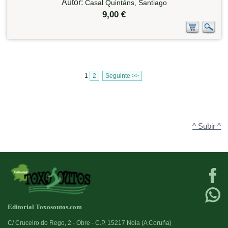
Autor:
Casal Quintáns, Santiago
9,00 €
1
2
Seguinte >>
^ Subir ^
Editorial Toxosoutos.com
C/ Cruceiro do Rego, 2 - Obre - C.P. 15217 Noia (A Coruña)