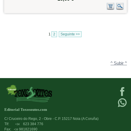
1
2
Seguinte >>
^ Subir ^
Editorial Toxosoutos.com
C/ Cruceiro do Rego, 2 - Obre - C.P. 15217 Noia (A Coruña)
Tlf:
623 384 776
+34
Fax:
981821690
+34