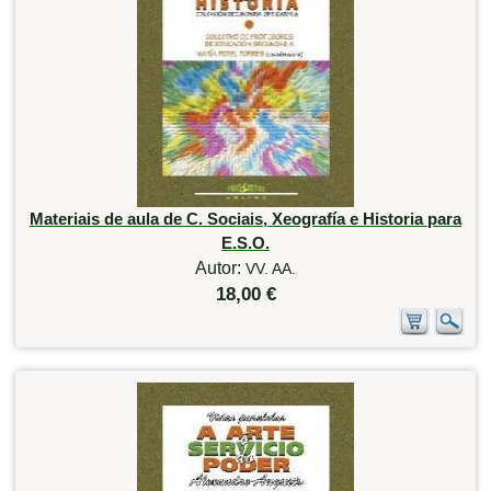
Materiais de aula de C. Sociais, Xeografía e Historia para
E.S.O.
Autor:
VV. AA.
18,00 €