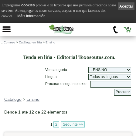
Empregamos
cookies
propias e de terceiros que nos permiten ofrecer os nosos
Aceptar
servizos. Ao empregar os nosos servizos, aceptas o uso que facemos das
cookies.
Máis información
0
::
Comezo
>
Catálogo en liña
>
Ensino
Tenda en liña - Editorial Toxosoutos.com.
Ver categoría:
Lingua:
Procurar o seguinte texto:
Catálogo
>
Ensino
Dende 1 até 12 de 22 elementos
1
2
Seguinte >>