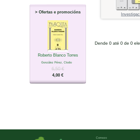
>
Ofertas e promocións
Investigac
Dende 0 até 0 de 0 el
Roberto Blanco Torres
González Pérez, Clodio
6,50 €
4,00 €
Comezo