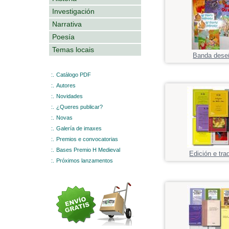
Investigación
Narrativa
Poesía
Temas locais
Banda dese
:.
Catálogo PDF
:.
Autores
:.
Novidades
:.
¿Queres publicar?
:.
Novas
:.
Galería de imaxes
:.
Premios e convocatorias
:.
Bases Premio H Medieval
Edición e tra
:.
Próximos lanzamentos