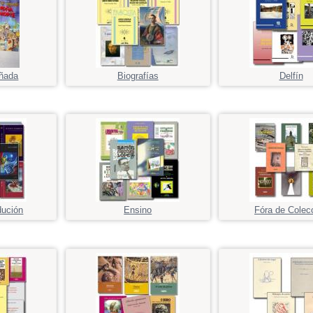
ñada
Biografías
Delfín
dución
Ensino
Fóra de Colec