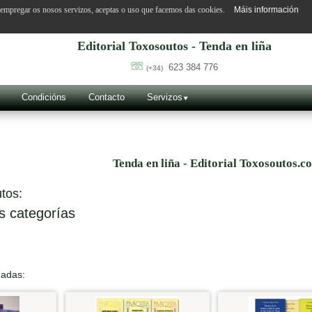
o empregar os nosos servizos, aceptas o uso que facemos das cookies.
Máis información
Editorial Toxosoutos - Tenda en liña
623 384 776
(+34)
Condicións
Contacto
Servizos
Tenda en liña - Editorial Toxosoutos.c
tos:
s categorías
nadas: