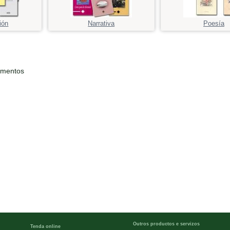
ión
Narrativa
Poesía
ementos
Outros productos e servizos
Tenda online