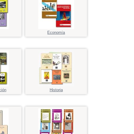
Economía
ción
Historia