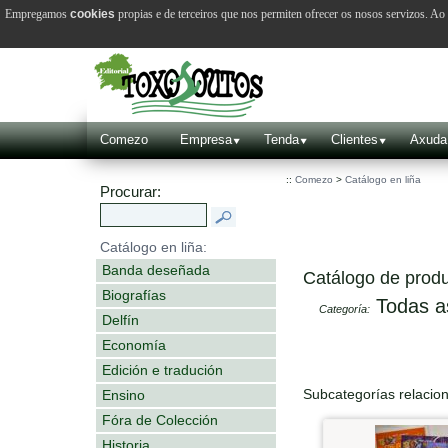
Empregamos
cookies
propias e de terceiros que nos permiten ofrecer os nosos servizos. A
Comezo
Empresa
Tenda
Clientes
Axuda
::
Comezo
>
Catálogo en liña
Procurar:
Catálogo en liña:
Banda deseñada
Catálogo de produ
Biografías
Todas a
Categoría:
Delfín
Economía
Edición e tradución
Subcategorías relacio
Ensino
Fóra de Colección
Historia