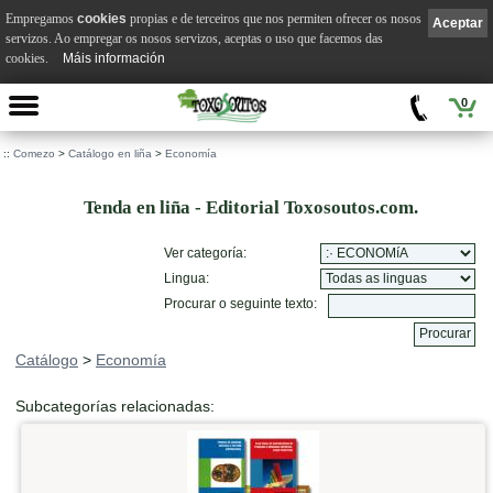
Empregamos
cookies
propias e de terceiros que nos permiten ofrecer os nosos
Aceptar
servizos. Ao empregar os nosos servizos, aceptas o uso que facemos das
cookies.
Máis información
0
::
Comezo
>
Catálogo en liña
>
Economía
Tenda en liña - Editorial Toxosoutos.com.
Ver categoría:
Lingua:
Procurar o seguinte texto:
Catálogo
>
Economía
Subcategorías relacionadas: