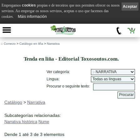
Empregamos
cookies
propias e de terceiros que nos permiten ofrecer os nosos
Aceptar
servizos. Ao empregar os nosos servizos, aceptas o uso que facemos das
cookies.
Máis información
0
::
Comezo
>
Catálogo en liña
>
Narrativa
Tenda en liña - Editorial Toxosoutos.com.
Ver categoría:
Lingua:
Procurar o seguinte texto:
Catálogo
>
Narrativa
Subcategorías relacionadas:
Narrativa histórica
Nume
Dende 1 até 3 de 3 elementos