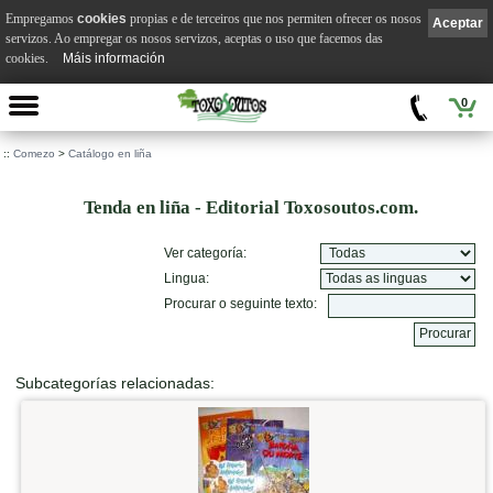
Empregamos
cookies
propias e de terceiros que nos permiten ofrecer os nosos
Aceptar
servizos. Ao empregar os nosos servizos, aceptas o uso que facemos das
cookies.
Máis información
0
::
Comezo
>
Catálogo en liña
Tenda en liña - Editorial Toxosoutos.com.
Ver categoría:
Lingua:
Procurar o seguinte texto:
Subcategorías relacionadas: