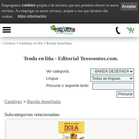
Empregamos
cookies
propias e de terceiros que nos permiten ofrecer os nosos
Aceptar
servizos. Ao empregar os nosos servizos, aceptas o uso que facemos das
cookies.
Máis información
0
::
Comezo
>
Catálogo en liña
>
Banda deseñada
Tenda en liña - Editorial Toxosoutos.com.
Ver categoría:
Lingua:
Procurar o seguinte texto:
Catálogo
>
Banda deseñada
Subcategorías relacionadas: