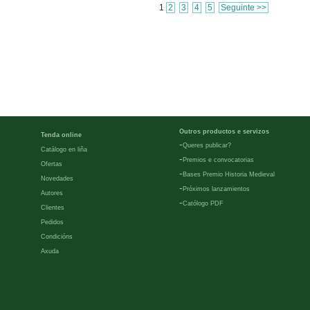
1
2
3
4
5
Seguinte >>
Outros productos e servizos
Tenda online
-
Queres publicar?
Catálogo en liña
-
Premios e convocatorias
Ofertas
-
Bases Premio Historia Medieval
Novedades
-
Próximos lanzamientos
Autores
-
Católogo PDF
Clientes
Pedidos
Condicións
Axuda