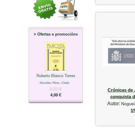
>
Ofertas e promocións
Roberto Blanco Torres
González Pérez, Clodio
6,50 €
Crónicas de 
4,00 €
conquista d
Autor:
Noguei
1