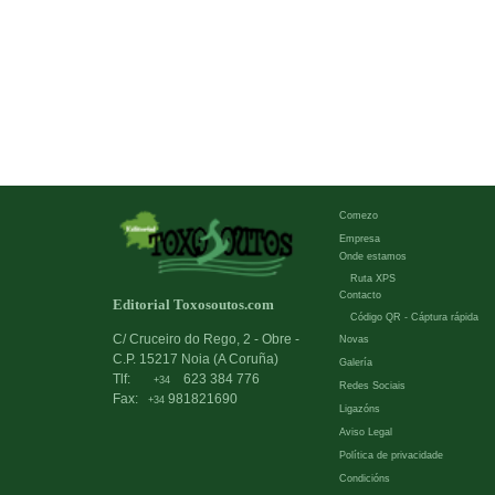
Comezo
Empresa
Onde estamos
Ruta XPS
Contacto
Editorial Toxosoutos.com
Código QR - Cáptura rápida
C/ Cruceiro do Rego, 2 - Obre -
Novas
C.P. 15217 Noia (A Coruña)
Galería
Tlf:
623 384 776
+34
Redes Sociais
Fax:
981821690
+34
Ligazóns
Aviso Legal
Política de privacidade
Condicións