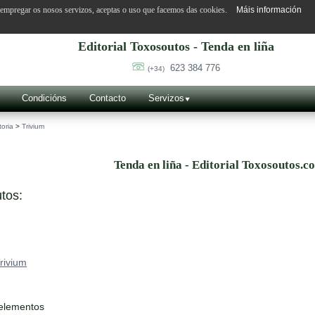
o empregar os nosos servizos, aceptas o uso que facemos das cookies.
Máis información
Editorial Toxosoutos - Tenda en liña
623 384 776
(+34)
Condicións
Contacto
Servizos
toria
>
Trivium
Tenda en liña - Editorial Toxosoutos.c
tos:
rivium
 elementos