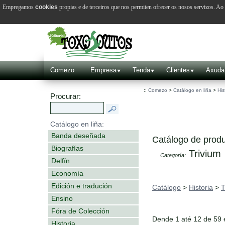
Empregamos
cookies
propias e de terceiros que nos permiten ofrecer os nosos servizos. A
Comezo
Empresa
Tenda
Clientes
Axuda
::
Comezo
>
Catálogo en liña
>
His
Procurar:
Catálogo en liña:
Banda deseñada
Catálogo de produ
Biografías
Trivium
Categoría:
Delfín
Economía
Edición e tradución
Catálogo
>
Historia
>
T
Ensino
Fóra de Colección
Dende 1 até 12 de 59
Historia