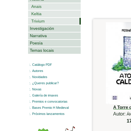
Anais
Keltia
Trivium
Investigación
Narrativa
Poesía
Temas locais
:.
Catálogo PDF
:.
Autores
:.
Novidades
:.
¿Queres publicar?
:.
Novas
:.
Galería de imaxes
:.
Premios e convocatorias
A Torre 
:.
Bases Premio H Medieval
Autor:
Ál
:.
Próximos lanzamentos
1