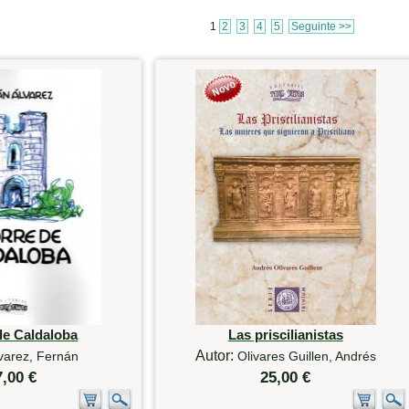
1
2
3
4
5
Seguinte >>
de Caldaloba
Las priscilianistas
Autor:
varez, Fernán
Olivares Guillen, Andrés
7,00 €
25,00 €