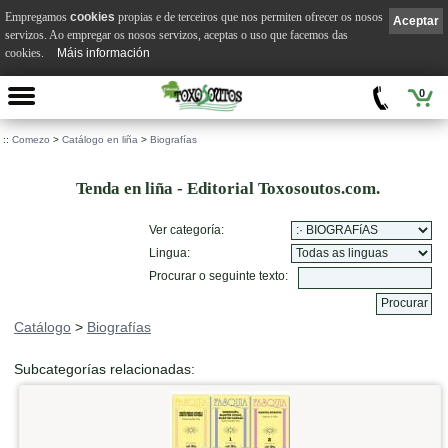
Empregamos
cookies
propias e de terceiros que nos permiten ofrecer os nosos
Aceptar
servizos. Ao empregar os nosos servizos, aceptas o uso que facemos das
cookies.
Máis información
0
::
Comezo
>
Catálogo en liña
>
Biografías
Tenda en liña - Editorial Toxosoutos.com.
Ver categoría:
Lingua:
Procurar o seguinte texto:
Catálogo
>
Biografías
Subcategorías relacionadas: