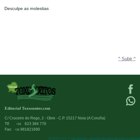
Desculpe as molestias
^ Subir ^
Editorial Toxosoutos.com
C/ Cruceiro do Rego, 2 - Obre - C.P. 15217 Noia (A Coruña)
Tlf:
623 384 776
+34
Fax:
981821690
+34
Deseño web:->
kantaronet - Deseño de páxinas web en Galicia