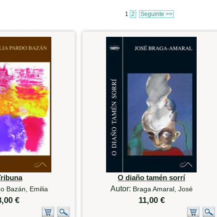
1
2
Seguinte >>
Tribuna
O diaño tamén sorrí
Autor:
o Bazán, Emilia
Braga Amaral, José
3,00 €
11,00 €