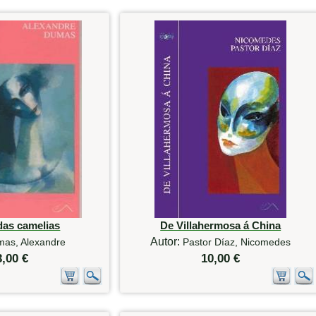
das camelias
De Villahermosa á China
Autor:
as, Alexandre
Pastor Díaz, Nicomedes
3,00 €
10,00 €