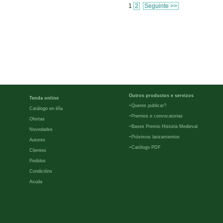
1
2
Seguinte >>
Outros productos e servizos
Tenda online
-
Queres publicar?
Catálogo en liña
-
Premios e convocatorias
Ofertas
-
Bases Premio Historia Medieval
Novedades
-
Próximos lanzamientos
Autores
-
Católogo PDF
Clientes
Pedidos
Condicións
Axuda