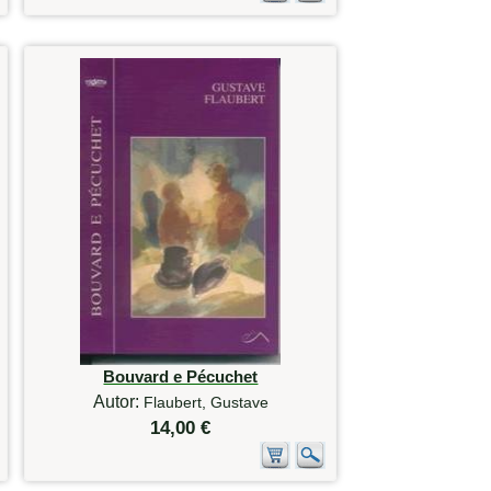
Bouvard e Pécuchet
Autor:
Flaubert, Gustave
14,00 €