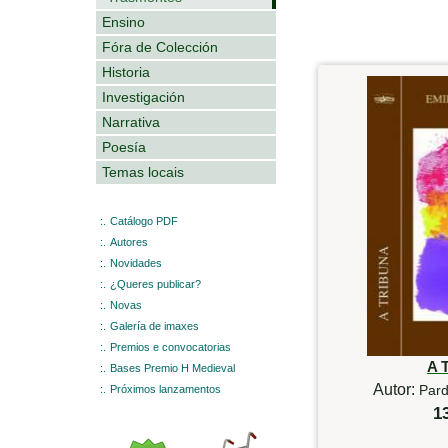
Ensino
Fóra de Colección
Historia
Investigación
Narrativa
Poesía
Temas locais
:.
Catálogo PDF
:.
Autores
:.
Novidades
:.
¿Queres publicar?
:.
Novas
:.
Galería de imaxes
:.
Premios e convocatorias
A 
:.
Bases Premio H Medieval
Autor:
Pard
:.
Próximos lanzamentos
1