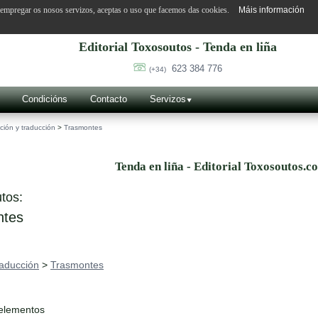
o empregar os nosos servizos, aceptas o uso que facemos das cookies.
Máis información
Editorial Toxosoutos - Tenda en liña
623 384 776
(+34)
Condicións
Contacto
Servizos
ción y traducción
>
Trasmontes
Tenda en liña - Editorial Toxosoutos.c
tos:
tes
raducción
>
Trasmontes
 elementos