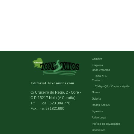
Comezo
Empresa
Onde estamos
Ruta XPS
Contacto
Editorial Toxosoutos.com
Código QR - Cáptura rápida
C/ Cruceiro do Rego, 2 - Obre -
Novas
C.P. 15217 Noia (A Coruña)
Galería
Tlf:
623 384 776
+34
Redes Sociais
Fax:
981821690
+34
Ligazóns
Aviso Legal
Política de privacidade
Condicións