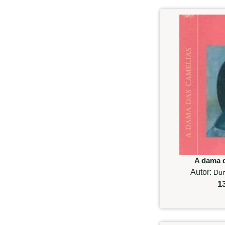
A dama 
Autor:
Dum
1