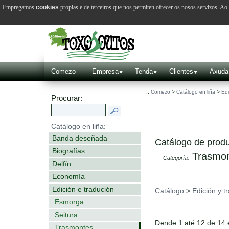
Empregamos
cookies
propias e de terceiros que nos permiten ofrecer os nosos servizos. A
Comezo
Empresa
Tenda
Clientes
Axuda
::
Comezo
>
Catálogo en liña
>
Edi
Procurar:
Catálogo en liña:
Banda deseñada
Catálogo de produ
Biografías
Trasmon
Categoría:
Delfín
Economía
Edición e tradución
Catálogo
>
Edición y t
Esmorga
Seitura
Dende 1 até 12 de 14
Trasmontes