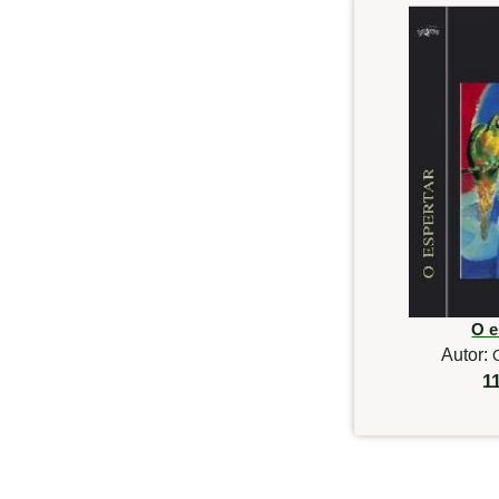
O e
Autor:
1