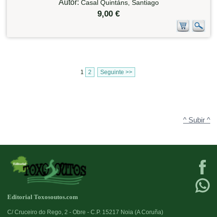
Autor:
Casal Quintáns, Santiago
9,00 €
1
2
Seguinte >>
^ Subir ^
Editorial Toxosoutos.com
C/ Cruceiro do Rego, 2 - Obre - C.P. 15217 Noia (A Coruña)