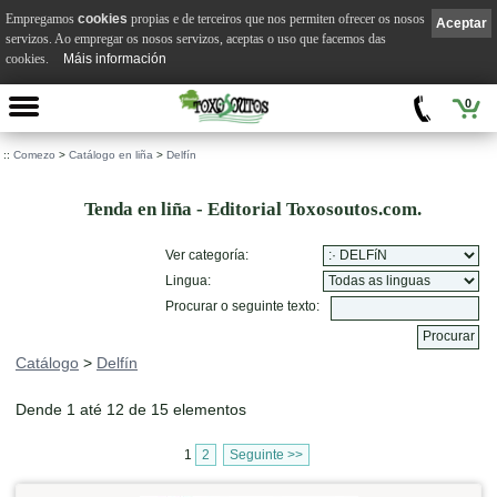
Empregamos
cookies
propias e de terceiros que nos permiten ofrecer os nosos
Aceptar
servizos. Ao empregar os nosos servizos, aceptas o uso que facemos das
cookies.
Máis información
0
::
Comezo
>
Catálogo en liña
>
Delfín
Tenda en liña - Editorial Toxosoutos.com.
Ver categoría:
Lingua:
Procurar o seguinte texto:
Catálogo
>
Delfín
Dende 1 até 12 de 15 elementos
1
2
Seguinte >>