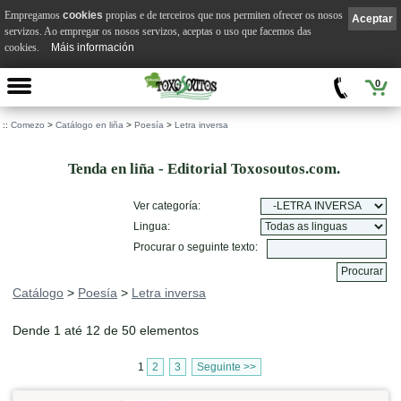
Empregamos
cookies
propias e de terceiros que nos permiten ofrecer os nosos
Aceptar
servizos. Ao empregar os nosos servizos, aceptas o uso que facemos das
cookies.
Máis información
0
::
Comezo
>
Catálogo en liña
>
Poesía
>
Letra inversa
Tenda en liña - Editorial Toxosoutos.com.
Ver categoría:
Lingua:
Procurar o seguinte texto:
Catálogo
>
Poesía
>
Letra inversa
Dende 1 até 12 de 50 elementos
1
2
3
Seguinte >>