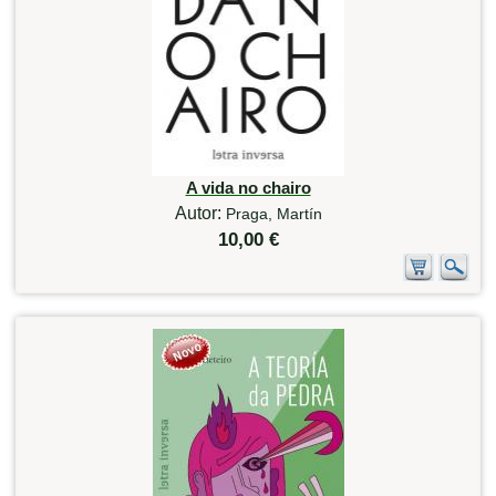
A vida no chairo
Autor:
Praga, Martín
10,00 €