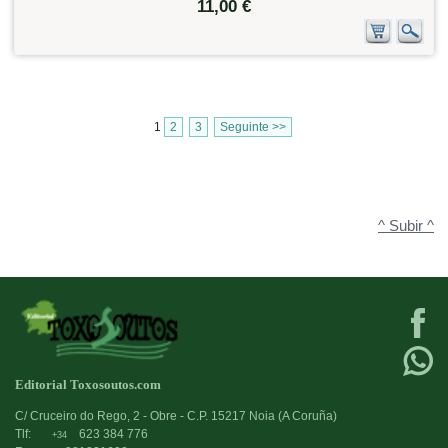
11,00 €
1
2
3
Seguinte >>
^ Subir ^
Editorial Toxosoutos.com
C/ Cruceiro do Rego, 2 - Obre - C.P. 15217 Noia (A Coruña)
Tlf:
623 384 776
+34