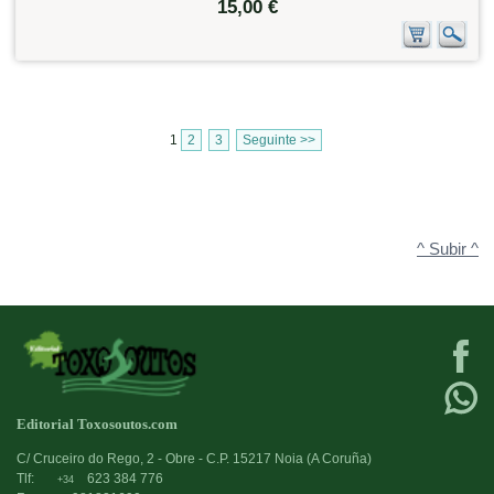
15,00 €
1
2
3
Seguinte >>
^ Subir ^
Editorial Toxosoutos.com
C/ Cruceiro do Rego, 2 - Obre - C.P. 15217 Noia (A Coruña)
Tlf:
623 384 776
+34