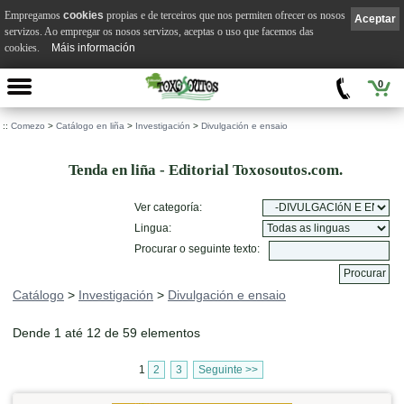
Empregamos
cookies
propias e de terceiros que nos permiten ofrecer os nosos
Aceptar
servizos. Ao empregar os nosos servizos, aceptas o uso que facemos das
cookies.
Máis información
0
::
Comezo
>
Catálogo en liña
>
Investigación
>
Divulgación e ensaio
Tenda en liña - Editorial Toxosoutos.com.
Ver categoría:
Lingua:
Procurar o seguinte texto:
Catálogo
>
Investigación
>
Divulgación e ensaio
Dende 1 até 12 de 59 elementos
1
2
3
Seguinte >>