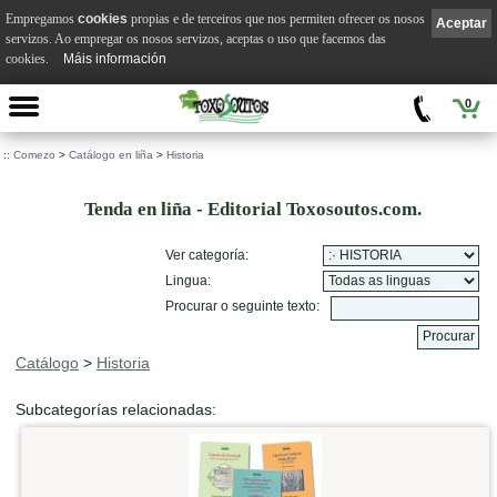
Empregamos
cookies
propias e de terceiros que nos permiten ofrecer os nosos
Aceptar
servizos. Ao empregar os nosos servizos, aceptas o uso que facemos das
cookies.
Máis información
0
::
Comezo
>
Catálogo en liña
>
Historia
Tenda en liña - Editorial Toxosoutos.com.
Ver categoría:
Lingua:
Procurar o seguinte texto:
Catálogo
>
Historia
Subcategorías relacionadas: