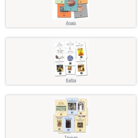
Anais
Keltia
Trivium