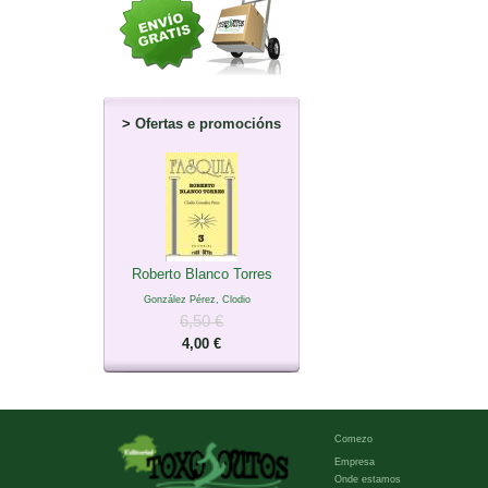
>
Ofertas e promocións
Roberto Blanco Torres
González Pérez, Clodio
6,50 €
4,00 €
Comezo
Empresa
Onde estamos