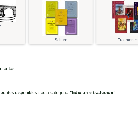
a
Seitura
Trasmonte
ementos
odutos dispoñibles nesta categoría
"Edición e tradución"
.