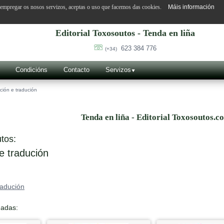
o empregar os nosos servizos, aceptas o uso que facemos das cookies.
Máis información
Editorial Toxosoutos - Tenda en liña
623 384 776
(+34)
Condicións
Contacto
Servizos
ción e tradución
Tenda en liña - Editorial Toxosoutos.c
tos:
e tradución
radución
nadas: