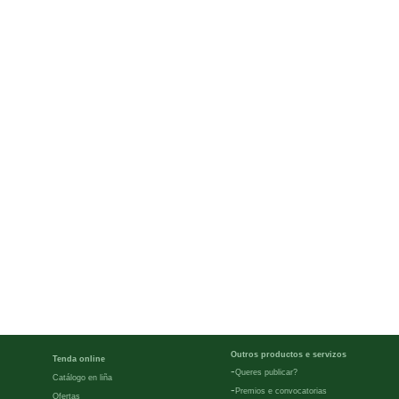
Outros productos e servizos
Tenda online
-
Queres publicar?
Catálogo en liña
-
Premios e convocatorias
Ofertas