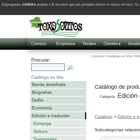
Empregamos
cookies
propias e de terceiros que nos permiten ofrecer os nosos servizos. A
Comezo
Empresa
Tenda
Clientes
Axuda
::
Comezo
>
Catálogo en liña
>
Edi
Procurar:
Catálogo en liña:
Banda deseñada
Catálogo de produ
Biografías
Edición 
Categoría:
Delfín
Economía
Edición e tradución
Catálogo
>
Edición e t
Esmorga
Subcategorías relacio
Seitura
Trasmontes