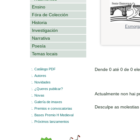
Ensino
Fóra de Colección
Historia
Esmorg
Investigación
Narrativa
Poesía
Temas locais
Dende 0 até 0 de 0 el
:.
Catálogo PDF
:.
Autores
:.
Novidades
:.
¿Queres publicar?
Actualmente non hai pr
:.
Novas
:.
Galería de imaxes
Desculpe as molestias
:.
Premios e convocatorias
:.
Bases Premio H Medieval
:.
Próximos lanzamentos