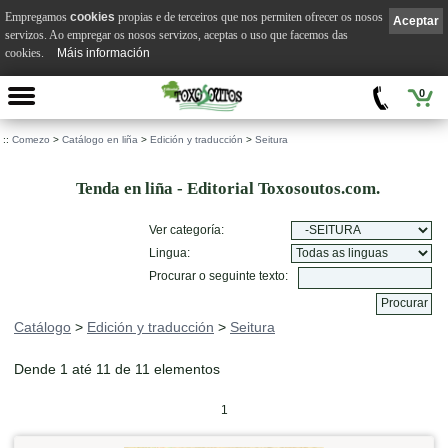
Empregamos
cookies
propias e de terceiros que nos permiten ofrecer os nosos
Aceptar
servizos. Ao empregar os nosos servizos, aceptas o uso que facemos das
cookies.
Máis información
0
::
Comezo
>
Catálogo en liña
>
Edición y traducción
>
Seitura
Tenda en liña - Editorial Toxosoutos.com.
Ver categoría:
Lingua:
Procurar o seguinte texto:
Catálogo
>
Edición y traducción
>
Seitura
Dende 1 até 11 de 11 elementos
1