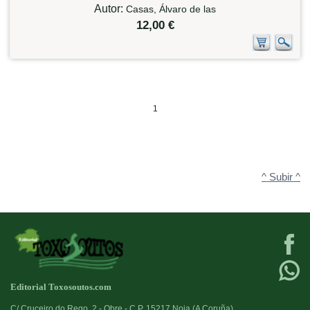
Autor:
Casas, Álvaro de las
12,00 €
1
^ Subir ^
Editorial Toxosoutos.com
C/ Cruceiro do Rego, 2 - Obre - C.P. 15217 Noia (A Coruña)