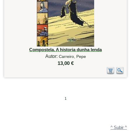
Compostela. A historia dunha lenda
Autor:
Carreiro, Pepe
13,00 €
1
^ Subir ^