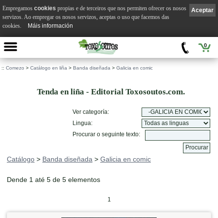
Empregamos
cookies
propias e de terceiros que nos permiten ofrecer os nosos
Aceptar
servizos. Ao empregar os nosos servizos, aceptas o uso que facemos das
cookies.
Máis información
0
::
Comezo
>
Catálogo en liña
>
Banda diseñada
>
Galicia en comic
Tenda en liña - Editorial Toxosoutos.com.
Ver categoría:
Lingua:
Procurar o seguinte texto:
Catálogo
>
Banda diseñada
>
Galicia en comic
Dende 1 até 5 de 5 elementos
1