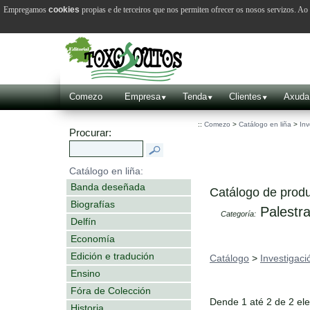
Empregamos
cookies
propias e de terceiros que nos permiten ofrecer os nosos servizos. A
Comezo
Empresa
Tenda
Clientes
Axuda
::
Comezo
>
Catálogo en liña
>
Inv
Procurar:
Catálogo en liña:
Banda deseñada
Catálogo de produ
Biografías
Palestr
Categoría:
Delfín
Economía
Edición e tradución
Catálogo
>
Investigaci
Ensino
Fóra de Colección
Dende 1 até 2 de 2 el
Historia