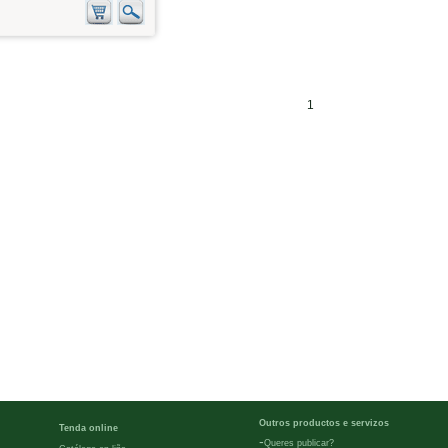
1
Outros productos e servizos
Tenda online
-
Queres publicar?