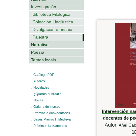
Investigación
Biblioteca Filológica
Colección Lingüística
Divulgación e ensaio
Palestra
Narrativa
Poesía
Temas locais
:.
Catálogo PDF
:.
Autores
:.
Novidades
:.
¿Queres publicar?
:.
Novas
:.
Galería de imaxes
Intervención na
:.
Premios e convocatorias
docentes de pe
:.
Bases Premio H Medieval
Autor:
Añel Cab
:.
Próximos lanzamentos
1