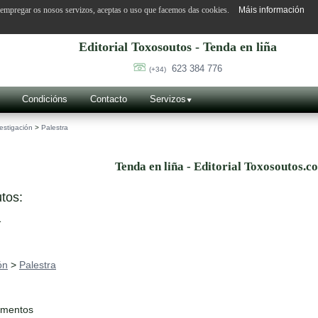
o empregar os nosos servizos, aceptas o uso que facemos das cookies.
Máis información
Editorial Toxosoutos - Tenda en liña
623 384 776
(+34)
Condicións
Contacto
Servizos
estigación
>
Palestra
Tenda en liña - Editorial Toxosoutos.c
tos:
a
ón
>
Palestra
ementos