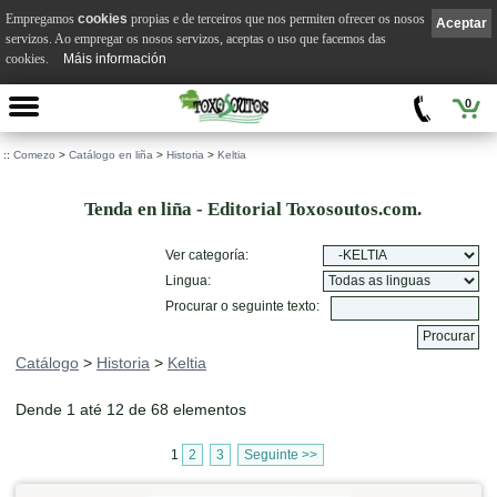
Empregamos
cookies
propias e de terceiros que nos permiten ofrecer os nosos
Aceptar
servizos. Ao empregar os nosos servizos, aceptas o uso que facemos das
cookies.
Máis información
0
::
Comezo
>
Catálogo en liña
>
Historia
>
Keltia
Tenda en liña - Editorial Toxosoutos.com.
Ver categoría:
Lingua:
Procurar o seguinte texto:
Catálogo
>
Historia
>
Keltia
Dende 1 até 12 de 68 elementos
1
2
3
Seguinte >>