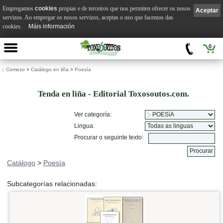
Empregamos
cookies
propias e de terceiros que nos permiten ofrecer os nosos
Aceptar
servizos. Ao empregar os nosos servizos, aceptas o uso que facemos das
cookies.
Máis información
0
::
Comezo
>
Catálogo en liña
>
Poesía
Tenda en liña - Editorial Toxosoutos.com.
Ver categoría:
Lingua:
Procurar o seguinte texto:
Catálogo
>
Poesía
Subcategorías relacionadas: