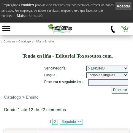
Empregamos
cookies
propias e de terceiros que nos permiten ofrecer os nosos
Aceptar
servizos. Ao empregar os nosos servizos, aceptas o uso que facemos das
cookies.
Máis información
0
::
Comezo
>
Catálogo en liña
>
Ensino
Tenda en liña - Editorial Toxosoutos.com.
Ver categoría:
Lingua:
Procurar o seguinte texto:
Catálogo
>
Ensino
Dende 1 até 12 de 22 elementos
1
2
Seguinte >>