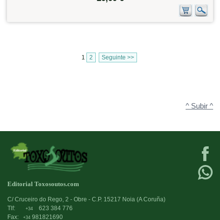
1
2
Seguinte >>
^ Subir ^
Editorial Toxosoutos.com
C/ Cruceiro do Rego, 2 - Obre - C.P. 15217 Noia (A Coruña)
Tlf:
623 384 776
+34
Fax:
981821690
+34