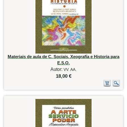
Materiais de aula de C. Sociais, Xeografía e Historia para
E.S.O.
Autor:
VV. AA.
18,00 €