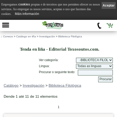
Empregamos
cookies
propias e de terceiros que nos permiten ofrecer os nosos
Aceptar
servizos. Ao empregar os nosos servizos, aceptas o uso que facemos das
cookies.
Máis información
0
::
Comezo
>
Catálogo en liña
>
Investigación
>
Biblioteca Filológica
Tenda en liña - Editorial Toxosoutos.com.
Ver categoría:
Lingua:
Procurar o seguinte texto:
Catálogo
>
Investigación
>
Biblioteca Filológica
Dende 1 até 11 de 11 elementos
1