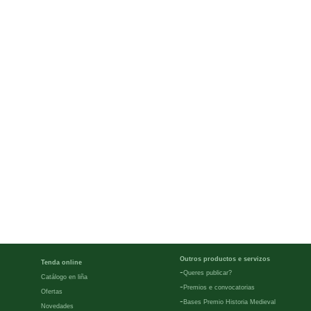
Outros productos e servizos
Tenda online
-
Queres publicar?
Catálogo en liña
-
Premios e convocatorias
Ofertas
-
Bases Premio Historia Medieval
Novedades