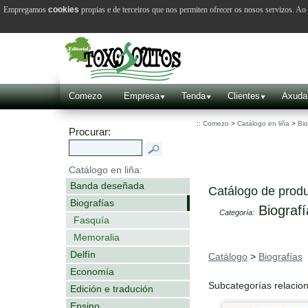
Empregamos
cookies
propias e de terceiros que nos permiten ofrecer os nosos servizos. A
Comezo
Empresa
Tenda
Clientes
Axuda
::
Comezo
>
Catálogo en liña
>
Bio
Procurar:
Catálogo en liña:
Banda deseñada
Catálogo de produ
Biografías
Biografí
Categoría:
Fasquía
Memoralia
Delfín
Catálogo
>
Biografías
Economía
Subcategorías relacio
Edición e tradución
Ensino