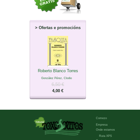
>
Ofertas e promocións
Roberto Blanco Torres
González Pérez, Clodio
6,50 €
4,00 €
Comezo
Empresa
Onde estamos
Ruta XPS