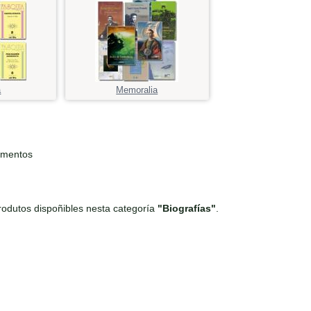
a
Memoralia
ementos
odutos dispoñibles nesta categoría
"Biografías"
.