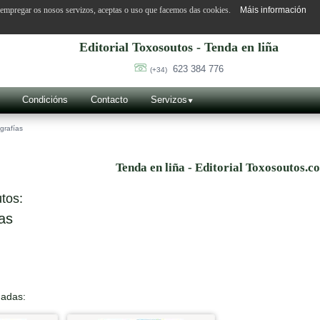
o empregar os nosos servizos, aceptas o uso que facemos das cookies.
Máis información
Editorial Toxosoutos - Tenda en liña
623 384 776
(+34)
Condicións
Contacto
Servizos
grafías
Tenda en liña - Editorial Toxosoutos.c
tos:
as
nadas: