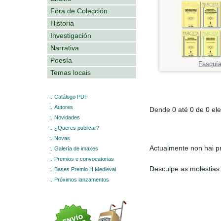
Fóra de Colección
Historia
Investigación
Narrativa
Poesía
Fasquí
Temas locais
:.
Catálogo PDF
:.
Autores
Dende 0 até 0 de 0 el
:.
Novidades
:.
¿Queres publicar?
:.
Novas
Actualmente non hai pr
:.
Galería de imaxes
:.
Premios e convocatorias
Desculpe as molestias
:.
Bases Premio H Medieval
:.
Próximos lanzamentos