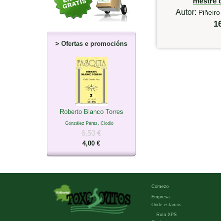
mestre 
Autor:
Piñeiro
1
>
Ofertas e promocións
Roberto Blanco Torres
González Pérez, Clodio
6,50 €
4,00 €
Comezo
Empresa
Onde estamos
Ruta XPS