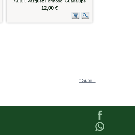
Autor:
Vázquez Formoso, Guadalupe
12,00 €
^ Subir ^