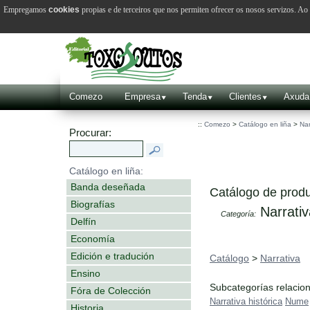
Empregamos
cookies
propias e de terceiros que nos permiten ofrecer os nosos servizos. A
Comezo
Empresa
Tenda
Clientes
Axuda
::
Comezo
>
Catálogo en liña
>
Nar
Procurar:
Catálogo en liña:
Banda deseñada
Catálogo de produ
Biografías
Narrativ
Categoría:
Delfín
Economía
Edición e tradución
Catálogo
>
Narrativa
Ensino
Subcategorías relacio
Fóra de Colección
Narrativa histórica
Nume
Historia