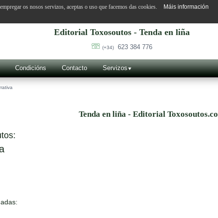
o empregar os nosos servizos, aceptas o uso que facemos das cookies.
Máis información
Editorial Toxosoutos - Tenda en liña
623 384 776
(+34)
Condicións
Contacto
Servizos
rativa
Tenda en liña - Editorial Toxosoutos.c
tos:
a
nadas: