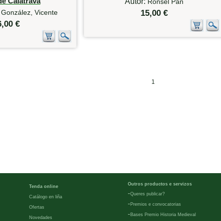
de Calatrava
Autor:
Ronsel Pan
 González, Vicente
15,00 €
6,00 €
1
Outros productos e servizos
Tenda online
-
Queres publicar?
Catálogo en liña
-
Premios e convocatorias
Ofertas
-
Bases Premio Historia Medieval
Novedades