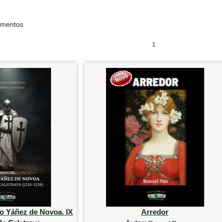
ementos
1
o Yáñez de Novoa. IX
Arredor