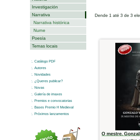
Investigación
Narrativa
Dende 1 até 3 de 3 el
Narrativa histórica
Nume
Poesía
Temas locais
:.
Catálogo PDF
:.
Autores
:.
Novidades
:.
¿Queres publicar?
:.
Novas
:.
Galería de imaxes
:.
Premios e convocatorias
:.
Bases Premio H Medieval
:.
Próximos lanzamentos
O mestre. Gonzal