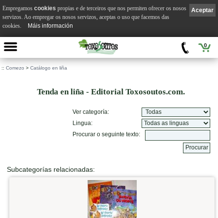
Empregamos
cookies
propias e de terceiros que nos permiten ofrecer os nosos
Aceptar
servizos. Ao empregar os nosos servizos, aceptas o uso que facemos das
cookies.
Máis información
0
::
Comezo
>
Catálogo en liña
Tenda en liña - Editorial Toxosoutos.com.
Ver categoría:
Lingua:
Procurar o seguinte texto:
Subcategorías relacionadas: