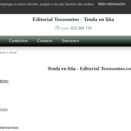
o empregar os nosos servizos, aceptas o uso que facemos das cookies.
Máis información
Editorial Toxosoutos - Tenda en liña
623 384 776
(+34)
Condicións
Contacto
Servizos
toria
>
Anais
Tenda en liña - Editorial Toxosoutos.c
tos:
nais
 elementos