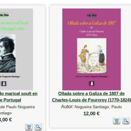
o marical soult en
Ollada sobre a Galiza de 1807 de
 e Portugal
Charles-Louis de Fourcroy (1770-1824)
Autor:
 de Paulo Nogueira
Nogueira Santiago, Paulo
ntiago
12,00 €
3,00 €