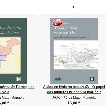
1
tórica ás Parroquias
A vida en Noia no século XVI. O papel
e Noia
das mulleres nunha vila mariñeir
Autor:
z Mato, Manuela
Pérez Mato, Manuela
6,00 €
16,00 €