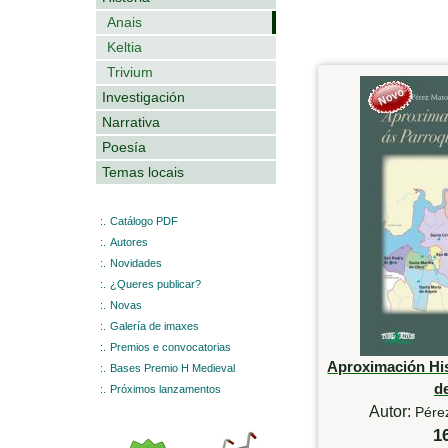
Anais
Keltia
Trivium
Investigación
Narrativa
Poesía
Temas locais
:.
Catálogo PDF
:.
Autores
:.
Novidades
:.
¿Queres publicar?
:.
Novas
:.
Galería de imaxes
:.
Premios e convocatorias
Aproximación His
:.
Bases Premio H Medieval
d
:.
Próximos lanzamentos
Autor:
Pére
1