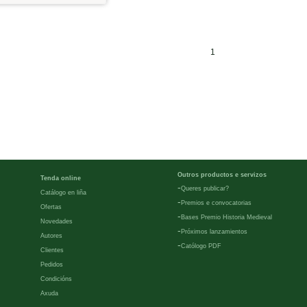
1
Outros productos e servizos
Tenda online
-
Queres publicar?
Catálogo en liña
-
Premios e convocatorias
Ofertas
-
Bases Premio Historia Medieval
Novedades
-
Próximos lanzamientos
Autores
-
Católogo PDF
Clientes
Pedidos
Condicións
Axuda