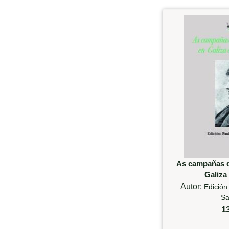
As campañas d
Galiza
Autor:
Edición
Sa
1