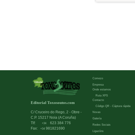
Comezo
Empresa
Onde estamos
Ruta XPS
Contacto
Editorial Toxosoutos.com
Código QR - Cáptura rápida
C/ Cruceiro do Rego, 2 - Obre -
Novas
C.P. 15217 Noia (A Coruña)
Galería
Tlf:
623 384 776
+34
Redes Sociais
Fax:
981821690
+34
Ligazóns