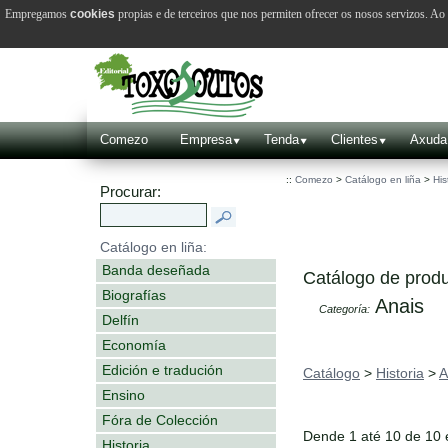
Empregamos
cookies
propias e de terceiros que nos permiten ofrecer os nosos servizos. A
Comezo
Empresa
Tenda
Clientes
Axuda
::
Comezo
>
Catálogo en liña
>
His
Procurar:
Catálogo en liña:
Banda deseñada
Catálogo de produ
Biografías
Anais
Categoría:
Delfín
Economía
Edición e tradución
Catálogo
>
Historia
>
A
Ensino
Fóra de Colección
Dende 1 até 10 de 10
Historia