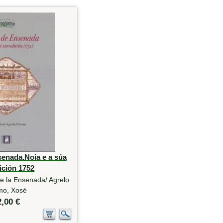
senada.Noia e a súa
ición 1752
e la Ensenada/ Agrelo
mo, Xosé
2,00 €