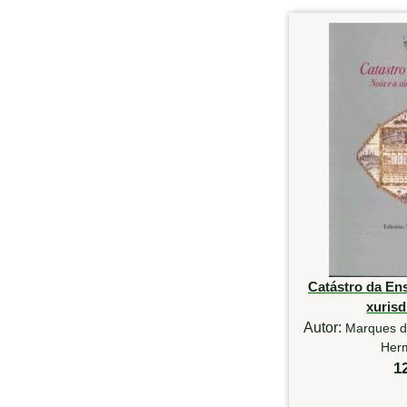
Catástro da En
xurisd
Autor:
Marques d
Her
1