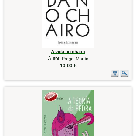
A vida no chairo
Autor:
Praga, Martín
10,00 €