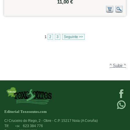
11,00 €
1
2
3
Seguinte >>
^ Subir ^
Editorial Toxosoutos.com
C/ Cruceiro do Rego, 2 - Obre - C.P. 15217 Noia (A Coruña)
Tlf:
623 384 776
+34