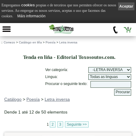
Empregamos
cookies
propias e de terceiros que nos permiten ofrecer os nosos
Aceptar
servizos. Ao empregar os nosos servizos, aceptas o uso que facemos das
cookies.
Máis información
0
::
Comezo
>
Catálogo en liña
>
Poesía
>
Letra inversa
Tenda en liña - Editorial Toxosoutos.com.
Ver categoría:
Lingua:
Procurar o seguinte texto:
Catálogo
>
Poesía
>
Letra inversa
Dende 1 até 12 de 50 elementos
1
2
3
Seguinte >>