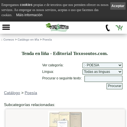
Empregamos
cookies
propias e de terceiros que nos permiten ofrecer os nosos
Aceptar
servizos. Ao empregar os nosos servizos, aceptas o uso que facemos das
cookies.
Máis información
0
::
Comezo
>
Catálogo en liña
>
Poesía
Tenda en liña - Editorial Toxosoutos.com.
Ver categoría:
Lingua:
Procurar o seguinte texto:
Catálogo
>
Poesía
Subcategorías relacionadas: