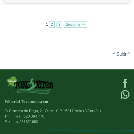
1
2
3
Seguinte >>
^ Subir ^
Editorial Toxosoutos.com
C/ Cruceiro do Rego, 2 - Obre - C.P. 15217 Noia (A Coruña)
Tlf:
623 384 776
+34
Fax:
981821690
+34
Deseño web:->
kantaronet - Deseño de páxinas web en Galicia