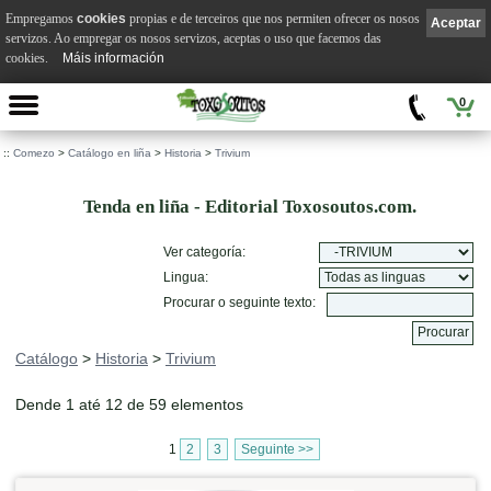
Empregamos
cookies
propias e de terceiros que nos permiten ofrecer os nosos
Aceptar
servizos. Ao empregar os nosos servizos, aceptas o uso que facemos das
cookies.
Máis información
0
::
Comezo
>
Catálogo en liña
>
Historia
>
Trivium
Tenda en liña - Editorial Toxosoutos.com.
Ver categoría:
Lingua:
Procurar o seguinte texto:
Catálogo
>
Historia
>
Trivium
Dende 1 até 12 de 59 elementos
1
2
3
Seguinte >>