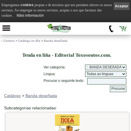
Empregamos
cookies
propias e de terceiros que nos permiten ofrecer os nosos
Aceptar
servizos. Ao empregar os nosos servizos, aceptas o uso que facemos das
cookies.
Máis información
0
::
Comezo
>
Catálogo en liña
>
Banda deseñada
Tenda en liña - Editorial Toxosoutos.com.
Ver categoría:
Lingua:
Procurar o seguinte texto:
Catálogo
>
Banda deseñada
Subcategorías relacionadas: