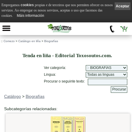
Empregamos
cookies
propias e de terceiros que nos permiten ofrecer os nosos
Aceptar
servizos. Ao empregar os nosos servizos, aceptas o uso que facemos das
cookies.
Máis información
0
::
Comezo
>
Catálogo en liña
>
Biografías
Tenda en liña - Editorial Toxosoutos.com.
Ver categoría:
Lingua:
Procurar o seguinte texto:
Catálogo
>
Biografías
Subcategorías relacionadas: