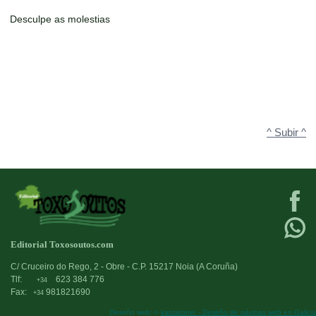
Desculpe as molestias
^ Subir ^
Editorial Toxosoutos.com
C/ Cruceiro do Rego, 2 - Obre - C.P. 15217 Noia (A Coruña)
Tlf:
623 384 776
+34
Fax:
981821690
+34
Deseño web:->
kantaronet - Deseño de páxinas web en Galicia