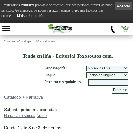
Empregamos
cookies
propias e de terceiros que nos permiten ofrecer os nosos
Aceptar
servizos. Ao empregar os nosos servizos, aceptas o uso que facemos das
cookies.
Máis información
0
::
Comezo
>
Catálogo en liña
>
Narrativa
Tenda en liña - Editorial Toxosoutos.com.
Ver categoría:
Lingua:
Procurar o seguinte texto:
Catálogo
>
Narrativa
Subcategorías relacionadas:
Narrativa histórica
Nume
Dende 1 até 3 de 3 elementos