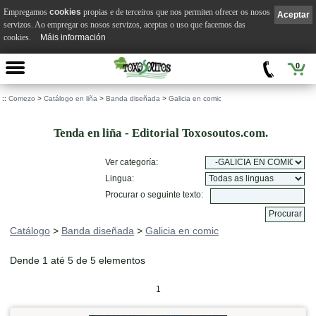
Empregamos
cookies
propias e de terceiros que nos permiten ofrecer os nosos
Aceptar
servizos. Ao empregar os nosos servizos, aceptas o uso que facemos das
cookies.
Máis información
0
::
Comezo
>
Catálogo en liña
>
Banda diseñada
>
Galicia en comic
Tenda en liña - Editorial Toxosoutos.com.
Ver categoría:
Lingua:
Procurar o seguinte texto:
Catálogo
>
Banda diseñada
>
Galicia en comic
Dende 1 até 5 de 5 elementos
1