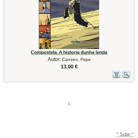
Compostela. A historia dunha lenda
Autor:
Carreiro, Pepe
13,00 €
1
^ Subir ^