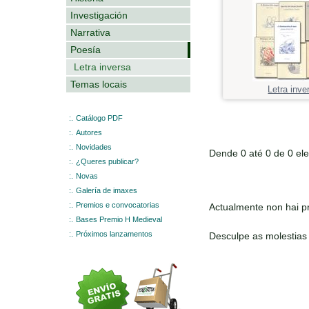
Investigación
Narrativa
Poesía
Letra inversa
Temas locais
Letra inve
:.
Catálogo PDF
:.
Autores
:.
Novidades
Dende 0 até 0 de 0 el
:.
¿Queres publicar?
:.
Novas
:.
Galería de imaxes
:.
Premios e convocatorias
Actualmente non hai pr
:.
Bases Premio H Medieval
:.
Próximos lanzamentos
Desculpe as molestias