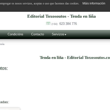
o empregar os nosos servizos, aceptas o uso que facemos das cookies.
Máis información
Editorial Toxosoutos - Tenda en liña
623 384 776
(+34)
Condicións
Contacto
Servizos
esía
Tenda en liña - Editorial Toxosoutos.c
tos:
nadas: