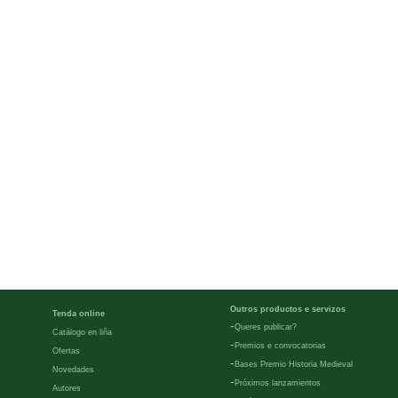
Outros productos e servizos
Tenda online
-
Queres publicar?
Catálogo en liña
-
Premios e convocatorias
Ofertas
-
Bases Premio Historia Medieval
Novedades
-
Próximos lanzamientos
Autores