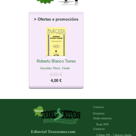
>
Ofertas e promocións
Roberto Blanco Torres
González Pérez, Clodio
6,50 €
4,00 €
Comezo
Empresa
Onde estamos
Ruta XPS
Contacto
Editorial Toxosoutos.com
Código QR - Cáptura rápida