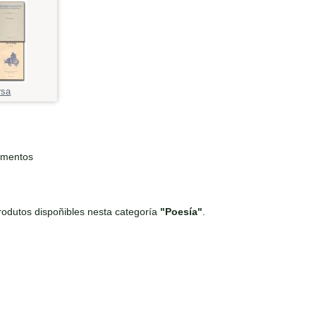
rsa
ementos
odutos dispoñibles nesta categoría
"Poesía"
.