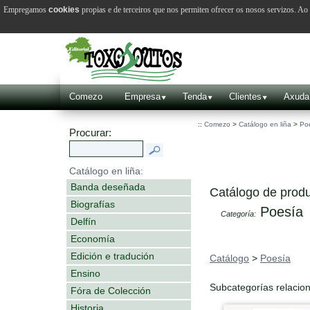
Empregamos
cookies
propias e de terceiros que nos permiten ofrecer os nosos servizos. A
Comezo
Empresa
Tenda
Clientes
Axuda
::
Comezo
>
Catálogo en liña
>
Po
Procurar:
Catálogo en liña:
Banda deseñada
Catálogo de produ
Biografías
Poesía
Categoría:
Delfín
Economía
Edición e tradución
Catálogo
>
Poesía
Ensino
Subcategorías relacio
Fóra de Colección
Historia