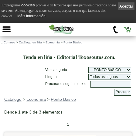
Empregamos
cookies
propias e de terceiros que nos permiten ofrecer os nosos
Aceptar
servizos. Ao empregar os nosos servizos, aceptas o uso que facemos das
cookies.
Máis información
0
::
Comezo
>
Catálogo en liña
>
Economía
>
Ponto Básico
Tenda en liña - Editorial Toxosoutos.com.
Ver categoría:
Lingua:
Procurar o seguinte texto:
Catálogo
>
Economía
>
Ponto Básico
Dende 1 até 3 de 3 elementos
1