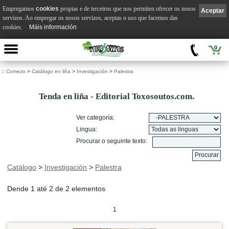
Empregamos
cookies
propias e de terceiros que nos permiten ofrecer os nosos
Aceptar
servizos. Ao empregar os nosos servizos, aceptas o uso que facemos das
cookies.
Máis información
0
::
Comezo
>
Catálogo en liña
>
Investigación
>
Palestra
Tenda en liña - Editorial Toxosoutos.com.
Ver categoría:
Lingua:
Procurar o seguinte texto:
Catálogo
>
Investigación
>
Palestra
Dende 1 até 2 de 2 elementos
1