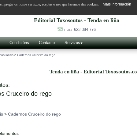
o empregar os nosos servizos, aceptas o uso que facemos das cookies.
Máis información
Editorial Toxosoutos - Tenda en liña
623 384 776
(+34)
Condicións
Contacto
Servizos
as locais
>
Cadernos Cruceiro do rego
Tenda en liña - Editorial Toxosoutos.c
tos:
s Cruceiro do rego
is
>
Cadernos Cruceiro do rego
elementos