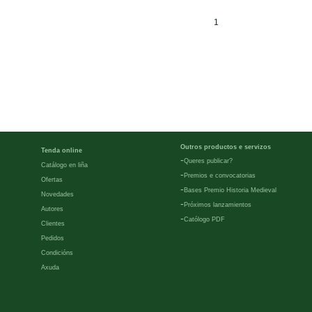
1
Outros productos e servizos
Tenda online
-
Queres publicar?
Catálogo en liña
-
Premios e convocatorias
Ofertas
-
Bases Premio Historia Medieval
Novedades
-
Próximos lanzamientos
Autores
-
Católogo PDF
Clientes
Pedidos
Condicións
Axuda