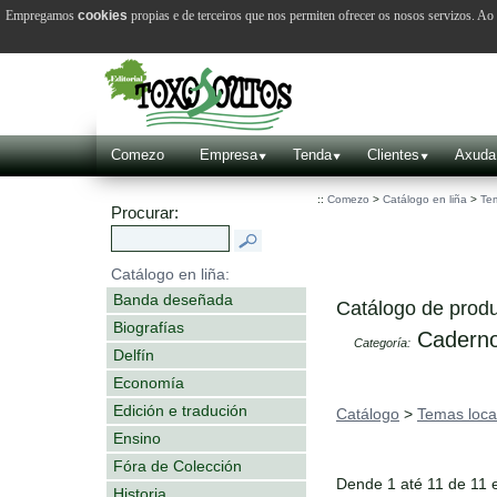
Empregamos
cookies
propias e de terceiros que nos permiten ofrecer os nosos servizos. A
Comezo
Empresa
Tenda
Clientes
Axuda
::
Comezo
>
Catálogo en liña
>
Tem
Procurar:
Catálogo en liña:
Banda deseñada
Catálogo de produ
Biografías
Caderno
Categoría:
Delfín
Economía
Edición e tradución
Catálogo
>
Temas loca
Ensino
Fóra de Colección
Dende 1 até 11 de 11 
Historia