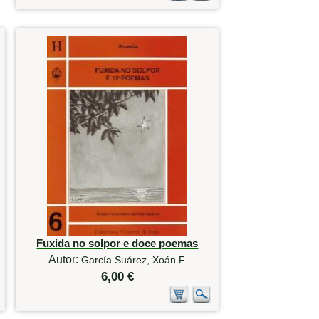
Fuxida no solpor e doce poemas
Autor:
García Suárez, Xoán F.
6,00 €