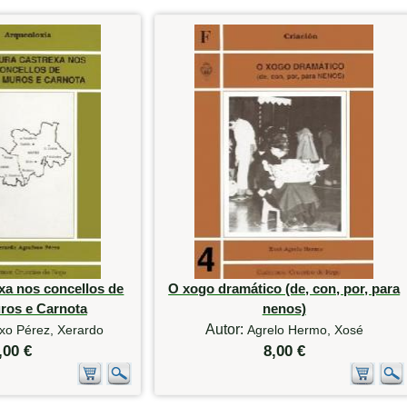
exa nos concellos de
O xogo dramático (de, con, por, para
ros e Carnota
nenos)
Autor:
xo Pérez, Xerardo
Agrelo Hermo, Xosé
,00 €
8,00 €