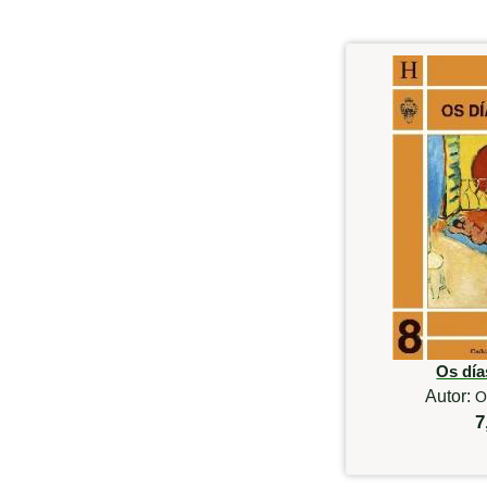
Os día
Autor:
O
7