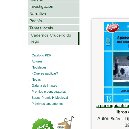
Investigación
Narrativa
Poesía
Temas locais
Cadernos Cruceiro do
rego
:.
Catálogo PDF
:.
Autores
:.
Novidades
:.
¿Queres publicar?
:.
Novas
:.
Galería de imaxes
:.
Premios e convocatorias
:.
Bases Premio H Medieval
:.
Próximos lanzamentos
a parroquia de 
libros 
Autor:
Suárez Li
1