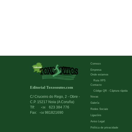
Comezo
Empresa
Onde estamos
Ruta XPS
Contacto
Editorial Toxosoutos.com
Código QR - Cáptura rápida
C/ Cruceiro do Rego, 2 - Obre -
Novas
C.P. 15217 Noia (A Coruña)
Galería
Tlf:
623 384 776
+34
Redes Sociais
Fax:
981821690
+34
Ligazóns
Aviso Legal
Política de privacidade