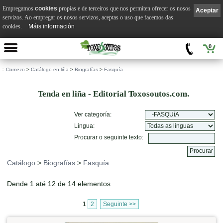
Empregamos
cookies
propias e de terceiros que nos permiten ofrecer os nosos
Aceptar
servizos. Ao empregar os nosos servizos, aceptas o uso que facemos das
cookies.
Máis información
0
::
Comezo
>
Catálogo en liña
>
Biografías
>
Fasquía
Tenda en liña - Editorial Toxosoutos.com.
Ver categoría:
Lingua:
Procurar o seguinte texto:
Catálogo
>
Biografías
>
Fasquía
Dende 1 até 12 de 14 elementos
1
2
Seguinte >>