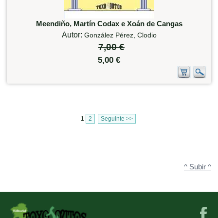
Meendiño, Martín Codax e Xoán de Cangas
Autor:
González Pérez, Clodio
7,00 €
5,00 €
1
2
Seguinte >>
^ Subir ^