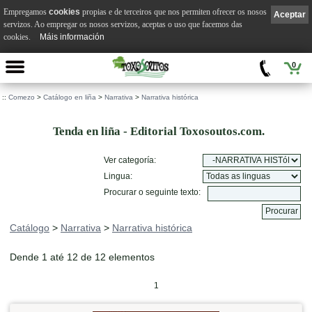
Empregamos
cookies
propias e de terceiros que nos permiten ofrecer os nosos
Aceptar
servizos. Ao empregar os nosos servizos, aceptas o uso que facemos das
cookies.
Máis información
0
::
Comezo
>
Catálogo en liña
>
Narrativa
>
Narrativa histórica
Tenda en liña - Editorial Toxosoutos.com.
Ver categoría:
Lingua:
Procurar o seguinte texto:
Catálogo
>
Narrativa
>
Narrativa histórica
Dende 1 até 12 de 12 elementos
1