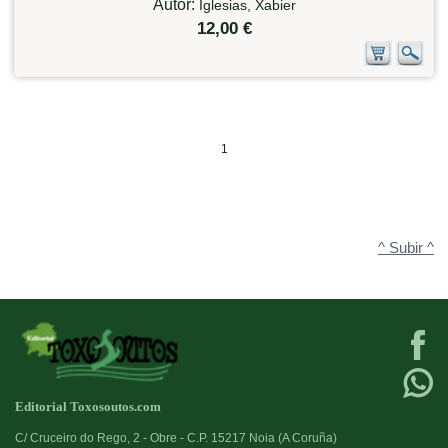
Autor:
Iglesias, Xabier
12,00 €
1
^ Subir ^
Editorial Toxosoutos.com
C/ Cruceiro do Rego, 2 - Obre - C.P. 15217 Noia (A Coruña)