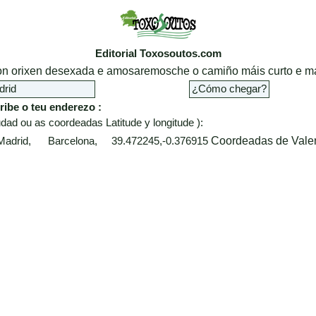
Editorial Toxosoutos.com
cion orixen desexada e amosaremosche o camiño máis curto e má
ribe o teu enderezo :
dad ou as coordeadas Latitude y longitude ):
Coordeadas de Vale
 Madrid, Barcelona, 39.472245,-0.376915