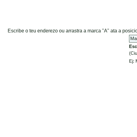
Escribe o teu enderezo ou arrastra a marca "A" ata a posi
Esc
(Ciu
Ej: