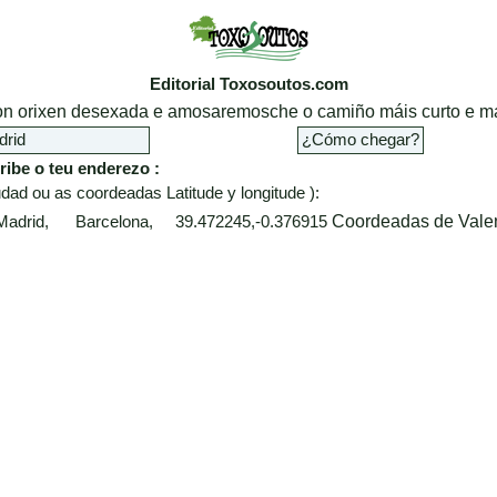
Editorial Toxosoutos.com
cion orixen desexada e amosaremosche o camiño máis curto e má
ribe o teu enderezo :
dad ou as coordeadas Latitude y longitude ):
Coordeadas de Vale
 Madrid, Barcelona, 39.472245,-0.376915