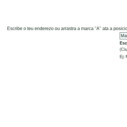
Escribe o teu enderezo ou arrastra a marca "A" ata a posi
Esc
(Ciu
Ej: